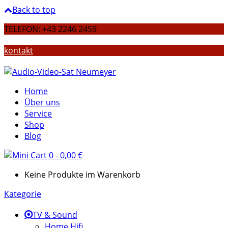
Back to top
TELEFON: +43 2246 2459
kontakt
Home
Über uns
Service
Shop
Blog
0
-
0,00
€
Keine Produkte im Warenkorb
Kategorie
TV & Sound
Home Hifi