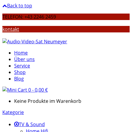
Back to top
TELEFON: +43 2246 2459
kontakt
Home
Über uns
Service
Shop
Blog
0
-
0,00
€
Keine Produkte im Warenkorb
Kategorie
TV & Sound
Home Hifi