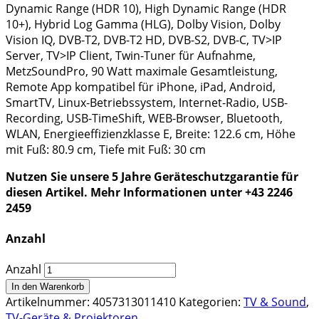
Dynamic Range (HDR 10), High Dynamic Range (HDR
10+), Hybrid Log Gamma (HLG), Dolby Vision, Dolby
Vision IQ, DVB-T2, DVB-T2 HD, DVB-S2, DVB-C, TV>IP
Server, TV>IP Client, Twin-Tuner für Aufnahme,
MetzSoundPro, 90 Watt maximale Gesamtleistung,
Remote App kompatibel für iPhone, iPad, Android,
SmartTV, Linux-Betriebssystem, Internet-Radio, USB-
Recording, USB-TimeShift, WEB-Browser, Bluetooth,
WLAN, Energieeffizienzklasse E,
Breite:
122.6 cm,
Höhe
mit Fuß:
80.9 cm,
Tiefe mit Fuß:
30 cm
Nutzen Sie unsere 5 Jahre Geräteschutzgarantie für
diesen Artikel. Mehr Informationen unter +43 2246
2459
Anzahl
Anzahl
In den Warenkorb
Artikelnummer:
4057313011410
Kategorien:
TV & Sound
,
TV-Geräte & Projektoren