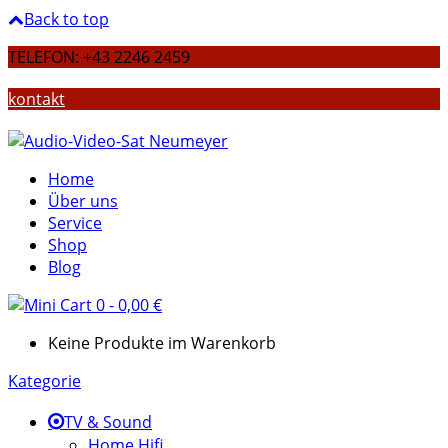
Back to top
TELEFON: +43 2246 2459
kontakt
Home
Über uns
Service
Shop
Blog
0
-
0,00
€
Keine Produkte im Warenkorb
Kategorie
TV & Sound
Home Hifi