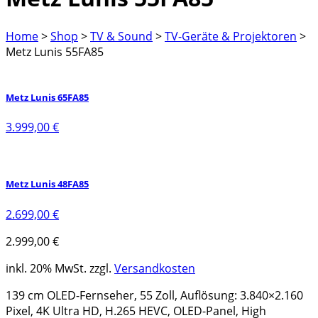
Home
>
Shop
>
TV & Sound
>
TV-Geräte & Projektoren
>
Metz Lunis 55FA85
Metz Lunis 65FA85
3.999,00
€
Metz Lunis 48FA85
2.699,00
€
2.999,00
€
inkl. 20% MwSt.
zzgl.
Versandkosten
139 cm OLED-Fernseher, 55 Zoll, Auflösung: 3.840×2.160
Pixel, 4K Ultra HD, H.265 HEVC, OLED-Panel, High