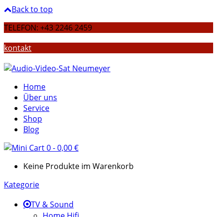
Back to top
TELEFON: +43 2246 2459
kontakt
Home
Über uns
Service
Shop
Blog
0
-
0,00
€
Keine Produkte im Warenkorb
Kategorie
TV & Sound
Home Hifi